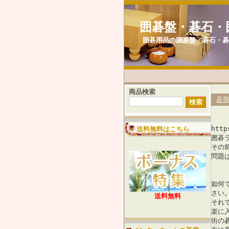
囲碁盤・碁石・
囲碁用品の囲碁盤・碁石・碁
商品検索
碁
http
送料無料はこちら
囲碁
その
問題
如何
さい
送料無料
それ
楽に
街の