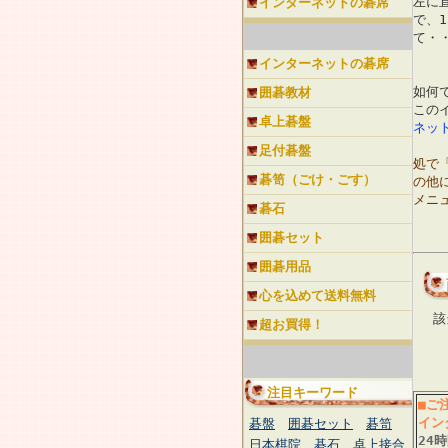
左に
インターネットの碁席
で、
て・
インターネットの碁席
如何
囲碁教材
この
卓上碁盤
ネッ
足付碁盤
処で
碁笥（ごけ・ごす）
の他
メニ
碁石
囲碁セット
囲碁用品
心を込めて送料無料
該
超お買得！
注目キーワード
■ご
イン
碁盤
囲碁セット
碁笥
24
日本棋院
碁石
卓上接合