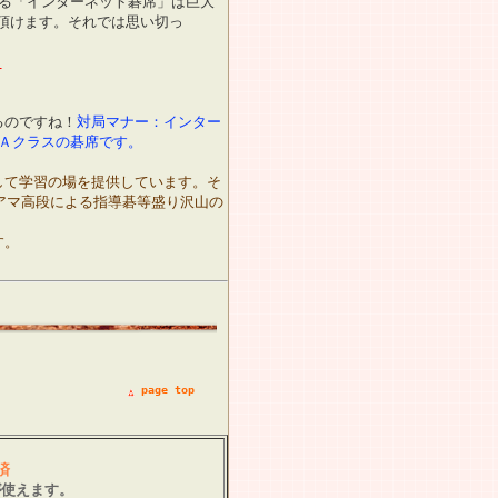
る「インターネット碁席」は巨大
頂けます。それでは思い切っ
！
るのですね！
対局マナー：インター
Ａクラスの碁席です。
して学習の場を提供しています。そ
マ高段による指導碁等盛り沢山の
す。
page top
済
が使えます。