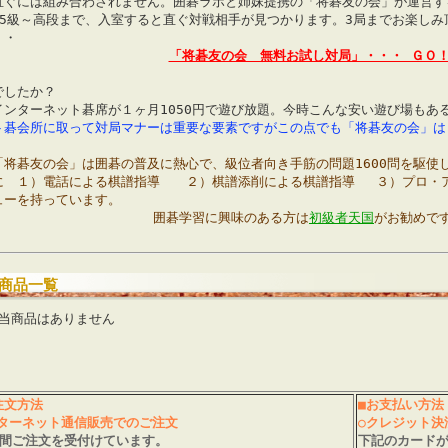
直ぐには組み合わされません。囲碁ラボと姉妹提携の「将碁友の会」が運営す
15級～高段まで、入室すると直ぐ対戦相手が見つかります。3局までお楽しみ
・・
「将碁友の会 無料お試し対局」・・・ ＧＯ
でしたか？
インターネット碁席が１ヶ月1050円で遊び放題。今時こんな安い遊び場もあ
ト碁会所に取って対局マナーは重要な要素ですがこの点でも「将碁友の会」は
「将碁友の会」は囲碁の普及に熱心で、級位者向き手筋の問題1600問を駆使
に １）電話による棋譜指導 ２）棋譜添削による棋譜指導 ３）プロ・ア
ューを持っています。
囲碁学習に興味のある方は
初級者天国
がお勧めで
商品一覧
当商品はありません
注文方法
■お支払い方法
ターネット通信販売でのご注文
○クレジット決
時間ご注文を受付けています。
下記のカード