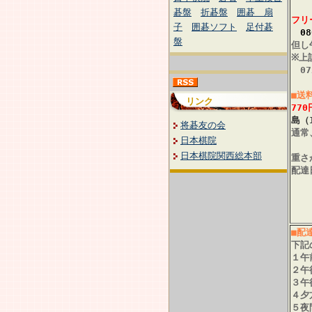
碁盤
折碁盤
囲碁 扇
フリ
子
囲碁ソフト
足付碁
080
盤
但し
※上
072
■送
リンク
770
島（
将碁友の会
通常
日本棋院
日本棋院関西総本部
重さ
配達
■配
下記
１午
２午
３午
４夕
５夜