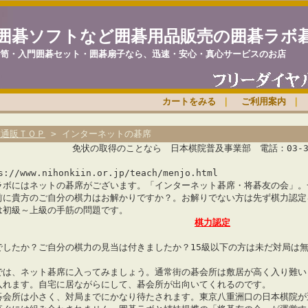
囲碁ソフトなど囲碁用品販売の囲碁ラボ
笥・入門囲碁セット・囲碁扇子なら、迅速・安心・真心サービスのお店
カートをみる
｜
ご利用案内
｜
盤通販ＴＯＰ
> インターネットの碁席
免状の取得のことなら 日本棋院普及事業部 電話：03-328
s://www.nihonkiin.or.jp/teach/menjo.html
ラボにはネットの碁席がございます。「インターネット碁席・将碁友の会」。
前に貴方のご自分の棋力はお解かりですか？。お解りでない方は先ず棋力認定
は初級～上級の手筋の問題です。
棋力認定
でしたか？ご自分の棋力の見当は付きましたか？15級以下の方は未だ対局は
。
では、ネット碁席に入ってみましょう。通常街の碁会所は敷居が高く入り難い
入れます。自宅に居ながらにして、碁会所が出向いてくれるのです。
碁会所は小さく、対局までにかなり待たされます。東京八重洲口の日本棋院が