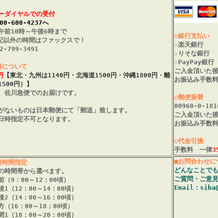
ーダイヤルでの受付
0-600-4237へ
午前10時～午後6時まで
○銀行支払い
記以外の時間はファックスで！
☆楽天銀行
-799-3491
☆りそな銀行
☆PayPay銀行
料について
ご入金頂いた
円
【東北・九州は1140円・北海道1500円・沖縄1800円・離
お振込み手数
1500円）】
、佐川急便でのお届けです。
○郵便振替
00960-0-181
がないものは日本郵便にて「郵送」致します。
ご入金頂いた
日時指定不可となります。
お振込み手数
○代金引換
手数料
一律
3
■お問合わせに
達時間指定
どんなことで
の時間帯から選べます。
ご質問・ご意
前（9：00～12：00頃）
Email：siba
後1（12：00～14：00頃）
後2（14：00～16：00頃）
方（16：00～18：00頃）
間1（18：00～20：00頃）