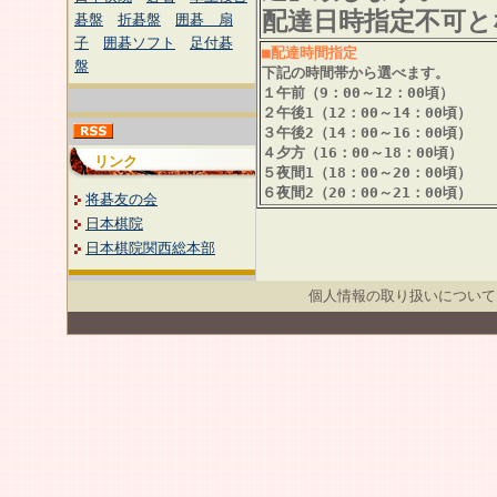
配達日時指定不可と
碁盤
折碁盤
囲碁 扇
子
囲碁ソフト
足付碁
■配達時間指定
盤
下記の時間帯から選べます。
１午前（9：00～12：00頃）
２午後1（12：00～14：00頃）
３午後2（14：00～16：00頃）
４夕方（16：00～18：00頃）
リンク
５夜間1（18：00～20：00頃）
６夜間2（20：00～21：00頃）
将碁友の会
日本棋院
日本棋院関西総本部
個人情報の取り扱いについて