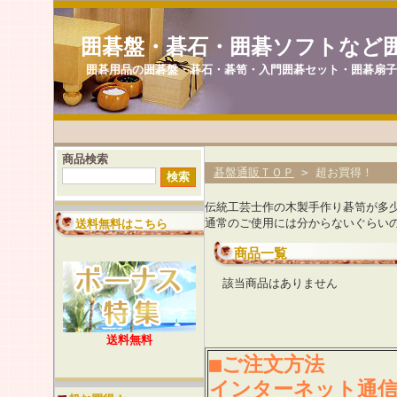
囲碁盤・碁石・囲碁ソフトなど
囲碁用品の囲碁盤・碁石・碁笥・入門囲碁セット・囲碁扇
商品検索
碁盤通販ＴＯＰ
> 超お買得！
伝統工芸士作の木製手作り碁笥が多
通常のご使用には分からないぐらい
送料無料はこちら
商品一覧
該当商品はありません
送料無料
■ご注文方法
インターネット通