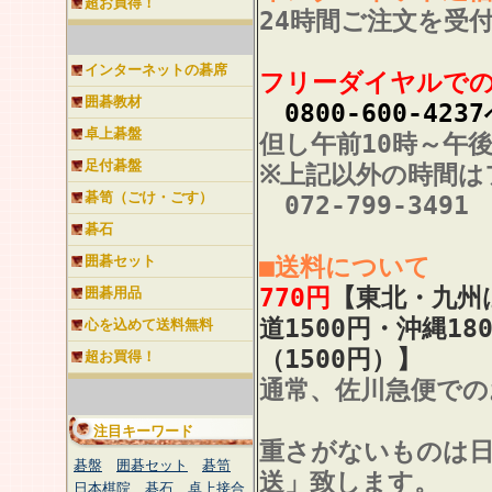
超お買得！
24時間ご注文を受
インターネットの碁席
フリーダイヤルで
囲碁教材
0800-600-423
卓上碁盤
但し午前10時～午
足付碁盤
※上記以外の時間は
碁笥（ごけ・ごす）
072-799-3491
碁石
囲碁セット
■送料について
770円
【東北・九州は
囲碁用品
道1500円・沖縄18
心を込めて送料無料
（1500円）】
超お買得！
通常、佐川急便での
注目キーワード
重さがないものは
碁盤
囲碁セット
碁笥
送」致します。
日本棋院
碁石
卓上接合