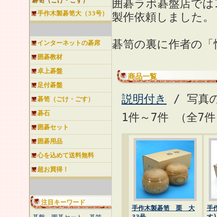
碁笥（ごけ・ごす）
囲碁ラボ碁盤店では
手作木製碁笥大（33号）
製作依頼しました。
碁笥の裏に作者の「
インターネットの碁席
囲碁教材
卓上碁盤
商品一覧
足付碁盤
説明付き
/ 写真
碁笥（ごけ・ごす）
碁石
1件～7件 （全7
囲碁セット
囲碁用品
心を込めて送料無料
超お買得！
注目キーワード
手作木製碁笥 栗 大
手
33号
す