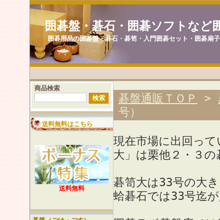
囲碁盤・碁石・囲碁ソフトなど
囲碁用品の囲碁盤・碁石・碁笥・入門囲碁セット・囲碁扇
商品検索
碁盤通販ＴＯＰ
>
号）
送料無料はこちら
現在市場に出回って
大」は栗他２・３の
碁笥大は33号の大
送料無料
蛤碁石では33号迄