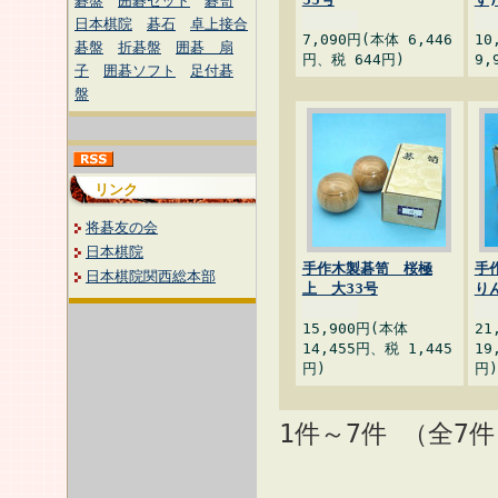
碁盤
囲碁セット
碁笥
日本棋院
碁石
卓上接合
7,090円(本体 6,446
10
碁盤
折碁盤
囲碁 扇
円、税 644円)
9,
子
囲碁ソフト
足付碁
盤
リンク
将碁友の会
日本棋院
手作木製碁笥 桜極
手
日本棋院関西総本部
上 大33号
り
15,900円(本体
21
14,455円、税 1,445
19
円)
円)
1件～7件 （全7