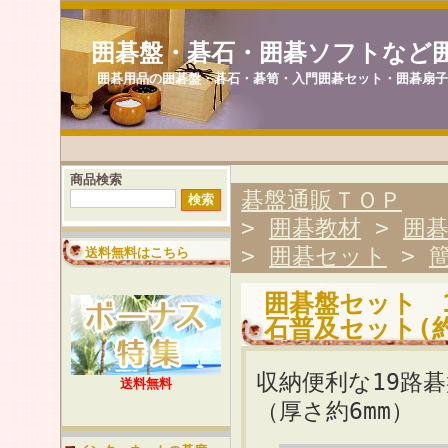
囲碁盤・碁石・囲碁ソフトなど
囲碁用品の囲碁盤・碁石・碁笥・入門囲碁セット・囲碁扇
商品検索
碁盤通販ＴＯＰ
>
囲碁教材
>
囲
>
囲碁セット
>
送料無料はこちら
囲碁盤セット 
石普及セット(
収納便利な19路
送料無料
（厚さ約6mm）