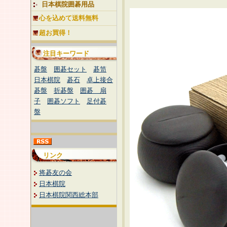
日本棋院囲碁用品
心を込めて送料無料
超お買得！
注目キーワード
碁盤
囲碁セット
碁笥
日本棋院
碁石
卓上接合
碁盤
折碁盤
囲碁 扇
子
囲碁ソフト
足付碁
盤
リンク
将碁友の会
日本棋院
日本棋院関西総本部