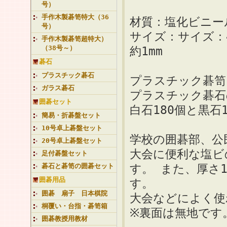
号）
手作木製碁笥特大（36
材質：塩化ビニー
号）
サイズ：サイズ：42
手作木製碁笥超特大）
（38号～）
約1mm
碁石
プラスチック碁石
プラスチック碁笥
ガラス碁石
プラスチック碁石
囲碁セット
白石180個と黒石
簡易・折碁盤セット
10号卓上碁盤セット
学校の囲碁部、公
20号卓上碁盤セット
大会に便利な塩ビ
足付碁盤セット
碁石と碁笥の囲碁セット
す。 また、厚さ
囲碁用品
す。
囲碁 扇子 日本棋院
大会などによく使
桐覆い・台指・碁笥箱
※裏面は無地です
囲碁教授用教材