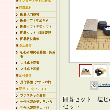
インターネットの碁席
囲碁教材
囲碁入門教材
囲碁ソフト初級向き
囲碁ソフト学習ソフト
囲碁ソフト 棋譜管理
囲碁教材書籍
卓上碁盤
初心者用簡易碁盤・折碁
盤
１寸卓上碁盤
２寸卓上碁盤
足付碁盤
足付碁盤（2寸～4寸）
拡大表
碁笥（ごけ・ごす）
プラスチック碁笥
囲碁セット 塩ビ
手作木製碁笥いろいろ
セット
手作木製碁笥大（33