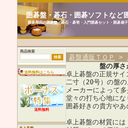
囲碁盤・碁石・囲碁ソフトなど
囲碁用品の囲碁盤・碁石・碁笥・入門囲碁セット・囲碁扇
商品検索
碁盤通販ＴＯＰ
>
盤の厚さ
送料無料はこちら
卓上碁盤の正規サイズは
二寸（20号）の盤の
メーカーによって多
堂々の打ち心地にな
囲碁好きの貴方やあ
送料無料
卓上碁盤の材質には