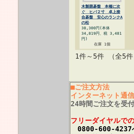
木製囲碁盤 本榧に次
ぐ ヒバ２寸 卓上接
合碁盤 安心のランクA
の松
38,300円(本体
34,819円、税 3,481
円)
在庫 1個
1件～5件 （全5
■ご注文方法
インターネット通
24時間ご注文を受
フリーダイヤルで
0800-600-423