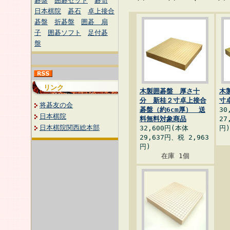
碁盤
囲碁セット
碁笥
日本棋院
碁石
卓上接合
碁盤
折碁盤
囲碁 扇
子
囲碁ソフト
足付碁
盤
リンク
木製囲碁盤 厚さ十
木
分 新桂２寸卓上接合
寸
将碁友の会
碁盤（約6cm厚） 送
30
日本棋院
料無料対象商品
27
日本棋院関西総本部
32,600円(本体
円)
29,637円、税 2,963
円)
在庫 1個