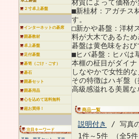
卓上碁盤
材質によって価格が
２寸卓上碁盤
■新桂材：アガチス
す。
□新かや碁盤：洋材
インターネットの碁席
料が大木であるため
囲碁教材
碁盤は黄色味をおび
卓上碁盤
■ヒバ碁盤：ヒバは
足付碁盤
本榧の柾目がダイナ
碁笥（ごけ・ごす）
しなやかで女性的な
碁石
その特徴はハギ盤（
囲碁セット
高級感溢れる美麗な
囲碁用品
心を込めて送料無料
超お買得！
商品一覧
説明付き
/ 写真
注目キーワード
1件～5件 （全5